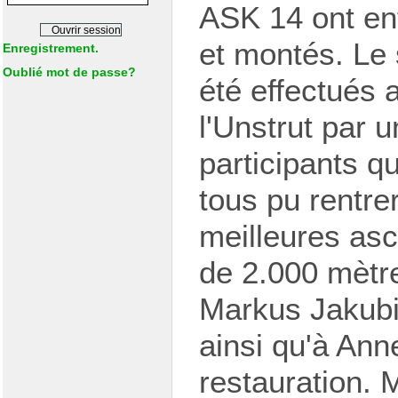
ASK 14 ont enf
et montés. Le 
Enregistrement.
Oublié mot de passe?
été effectués 
l'Unstrut par 
participants q
tous pu rentre
meilleures as
de 2.000 mètr
Markus Jakubie
ainsi qu'à Anne
restauration. 