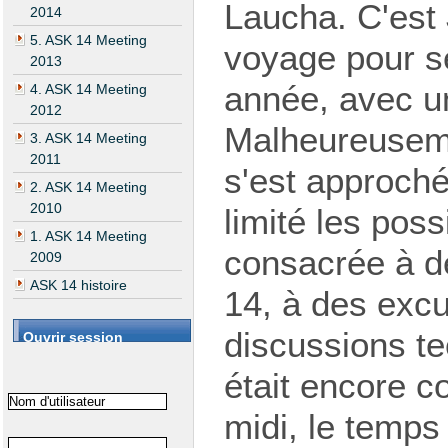
Laucha. C'est J
2014
5. ASK 14 Meeting
voyage pour se
2013
année, avec u
4. ASK 14 Meeting
2012
Malheureusemen
3. ASK 14 Meeting
2011
s'est approché
2. ASK 14 Meeting
2010
limité les poss
1. ASK 14 Meeting
consacrée à de
2009
ASK 14 histoire
14, à des exc
discussions te
Ouvrir session
était encore c
midi, le temps