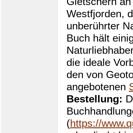
Gletschern an
Westfjorden, d
unberührter Na
Buch hält eini
Naturliebhabe
die ideale Vo
den von Geoto
angebotenen
Bestellung:
D
Buchhandlunge
(
https://www.q