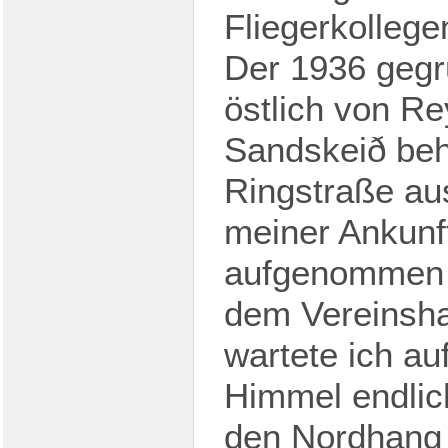
Fliegerkollege
Der 1936 gegr
östlich von Re
Sandskeið beh
Ringstraße au
meiner Ankunft
aufgenommen u
dem Vereinsha
wartete ich au
Himmel endlich
den Nordhang d