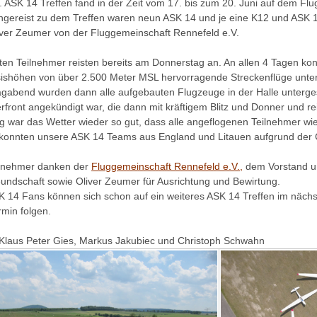
. ASK 14 Treffen fand in der Zeit vom 17. bis zum 20. Juni auf dem Fl
Angereist zu dem Treffen waren neun ASK 14 und je eine K12 und ASK 1
iver Zeumer von der Fluggemeinschaft Rennefeld e.V.
sten Teilnehmer reisten bereits am Donnerstag an. An allen 4 Tagen k
sishöhen von über 2.500 Meter MSL hervorragende Streckenflüge un
gabend wurden dann alle aufgebauten Flugzeuge in der Halle untergeste
rfront angekündigt war, die dann mit kräftigem Blitz und Donner und r
g war das Wetter wieder so gut, dass alle angeflogenen Teilnehmer wi
 konnten unsere ASK 14 Teams aus England und Litauen aufgrund der 
ilnehmer danken der
Fluggemeinschaft Rennefeld e.V.,
dem Vorstand un
eundschaft sowie Oliver Zeumer für Ausrichtung und Bewirtung.
K 14 Fans können sich schon auf ein weiteres ASK 14 Treffen im nächs
min folgen.
 Klaus Peter Gies, Markus Jakubiec und Christoph Schwahn