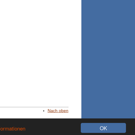
Nach oben
724470 Besucher
OK
formationen